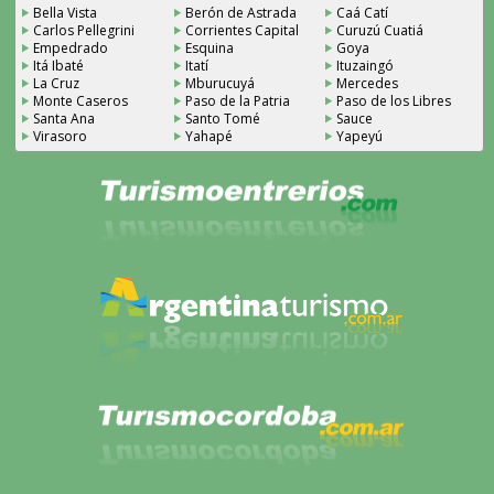
Bella Vista
Berón de Astrada
Caá Catí
Carlos Pellegrini
Corrientes Capital
Curuzú Cuatiá
Empedrado
Esquina
Goya
Itá Ibaté
Itatí
Ituzaingó
La Cruz
Mburucuyá
Mercedes
Monte Caseros
Paso de la Patria
Paso de los Libres
Santa Ana
Santo Tomé
Sauce
Virasoro
Yahapé
Yapeyú