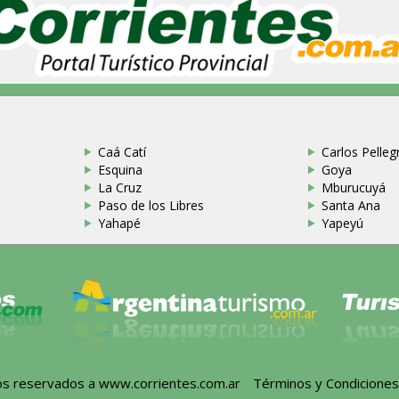
Caá Catí
Carlos Pellegr
Esquina
Goya
La Cruz
Mburucuyá
Paso de los Libres
Santa Ana
Yahapé
Yapeyú
hos reservados a
www.corrientes.com.ar
-
Términos y Condicione