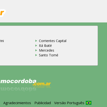
ini
Corrientes Capital
Itá Ibaté
Mercedes
Santo Tomé
s
-
Agradecimientos
-
Publicidad
-
Versão Português