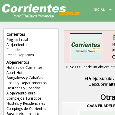
INICIAL
Corrientes
Página Inicial
R
Alojamientos
Ciudades
E
Pesca Deportiva
C
Alojamientos
Sos titular de un alojamien
Hoteles de Corrientes
Apart Hotel
Bungalows y Cabañas
El Viejo Surubi
a
Casas y Departamentos
Descubrir alt
Hosterias y Posadas
Alojamiento Rural
Otra
Complejos Turísticos
Hostels y Residenciales
CASA FILADELF
Campings de Corrientes
Buscar Alojamiento