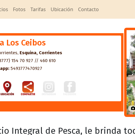
cios
Fotos
Tarifas
Ubicación
Contacto
a Los Ceibos
orrientes,
Esquina, Corrientes
3777) 154 70 927 // 460 610
app:
5493777470927
io Integral de Pesca, le brinda to