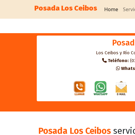
Posada Los Ceibos
Home
Servi
Posad
Los Ceibos y Río C
Teléfono:
(0
Whats
Posada Los Ceibos
servic