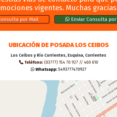
omociones vigentes. Muchas gracias
Consulta por Mail
Enviar Consulta po
UBICACIÓN DE POSADA LOS CEIBOS
Los Ceibos y Río Corrientes, Esquina, Corrientes
Teléfono:
(03777) 154 70 927 // 460 610
Whatsapp:
5493777470927