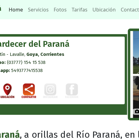
á
Home
Servicios
Fotos
Tarifas
Ubicación
Contac
rdecer del Paraná
ín - Lavalle,
Goya, Corrientes
no:
(03777) 154 15 538
app:
5493777415538
araná
, a orillas del Río Paraná, en