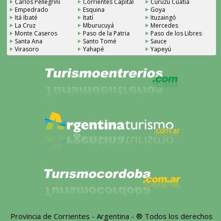
Carlos Pellegrini
Corrientes Capital
Curuzú Cuatiá
Empedrado
Esquina
Goya
Itá Ibaté
Itatí
Ituzaingó
La Cruz
Mburucuyá
Mercedes
Monte Caseros
Paso de la Patria
Paso de los Libres
Santa Ana
Santo Tomé
Sauce
Virasoro
Yahapé
Yapeyú
Provincia de Corrientes - Argentina - ® Todos los derechos