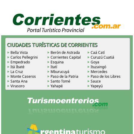
CIUDADES TURÍSTICAS DE CORRIENTES
Bella Vista
Berón de Astrada
Caá Catí
Carlos Pellegrini
Corrientes Capital
Curuzú Cuatiá
Empedrado
Esquina
Goya
Itá Ibaté
Itatí
Ituzaingó
La Cruz
Mburucuyá
Mercedes
Monte Caseros
Paso de la Patria
Paso de los Libres
Santa Ana
Santo Tomé
Sauce
Virasoro
Yahapé
Yapeyú