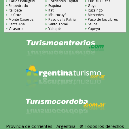
Carlos Pellegrini
Corrientes Capital
Curuzú Cuatiá
Empedrado
Esquina
Goya
Itá Ibaté
Itatí
Ituzaingó
La Cruz
Mburucuyá
Mercedes
Monte Caseros
Paso de la Patria
Paso de los Libres
Santa Ana
Santo Tomé
Sauce
Virasoro
Yahapé
Yapeyú
Provincia de Corrientes - Argentina - ® Todos los derechos