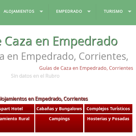
ALOJAMIENTOS
EMPEDRADO
TURISMO
e Caza en Empedrado
a en Empedrado, Corrientes,
Guías de Caza en Empedrado, Corrientes
Sin datos en el Rubro
alojamientos en Empedrado, Corrientes
Apart Hotel
Cabañas y Bungalows
Complejos Turísticos
jamiento Rural
Campings
Hosterias y Posadas