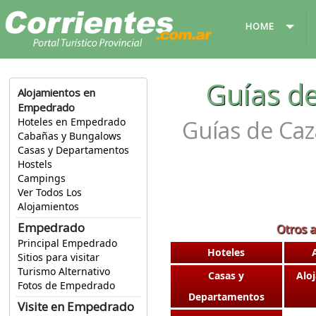
HOME
Guías d
Alojamientos en
Empedrado
Guías de Caz
Hoteles en Empedrado
Cabañas y Bungalows
Casas y Departamentos
Hostels
Campings
Ver Todos Los
Alojamientos
Empedrado
Otros 
Principal Empedrado
Hoteles
Sitios para visitar
Turismo Alternativo
Casas y
Alo
Fotos de Empedrado
Departamentos
Visite en Empedrado