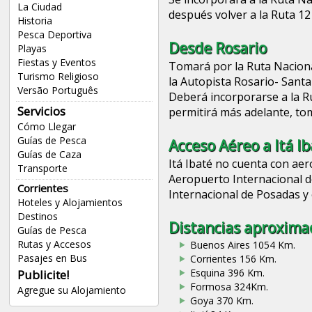
La Ciudad
después volver a la Ruta 12
Historia
Pesca Deportiva
Desde Rosario
Playas
Fiestas y Eventos
Tomará por la Ruta Naciona
Turismo Religioso
la Autopista Rosario- Santa
Versão Português
Deberá incorporarse a la Rut
Servicios
permitirá más adelante, to
Cómo Llegar
Guías de Pesca
Acceso Aéreo a Itá Ib
Guías de Caza
Itá Ibaté no cuenta con aer
Transporte
Aeropuerto Internacional d
Corrientes
Internacional de Posadas y 
Hoteles y Alojamientos
Destinos
Distancias aproximad
Guías de Pesca
Rutas y Accesos
Buenos Aires 1054 Km.
Pasajes en Bus
Corrientes 156 Km.
Esquina 396 Km.
Publicite!
Formosa 324Km.
Agregue su Alojamiento
Goya 370 Km.