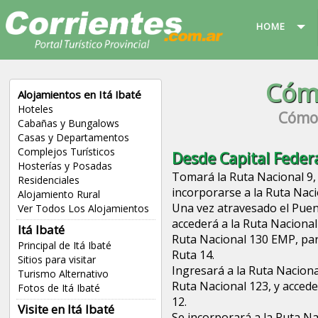
HOME
Cómo
Alojamientos en Itá Ibaté
Hoteles
Cómo 
Cabañas y Bungalows
Casas y Departamentos
Complejos Turísticos
Desde Capital Federa
Hosterías y Posadas
Tomará la Ruta Nacional 9,
Residenciales
incorporarse a la Ruta Naci
Alojamiento Rural
Una vez atravesado el Pue
Ver Todos Los Alojamientos
accederá a la Ruta Nacional
Itá Ibaté
Ruta Nacional 130 EMP, par
Principal de Itá Ibaté
Ruta 14.
Sitios para visitar
Ingresará a la Ruta Naciona
Turismo Alternativo
Ruta Nacional 123, y accede
Fotos de Itá Ibaté
12.
Visite en Itá Ibaté
Se incorporará a la Ruta Na