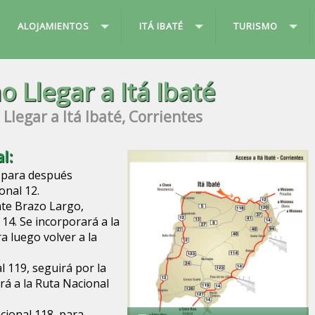
ALOJAMIENTOS
ITÁ IBATÉ
TURISMO
 Llegar a Itá Ibaté
Llegar a Itá Ibaté, Corrientes
l:
 para después
onal 12.
nte Brazo Largo,
 14. Se incorporará a la
a luego volver a la
l 119, seguirá por la
rá a la Ruta Nacional
cional 118, para