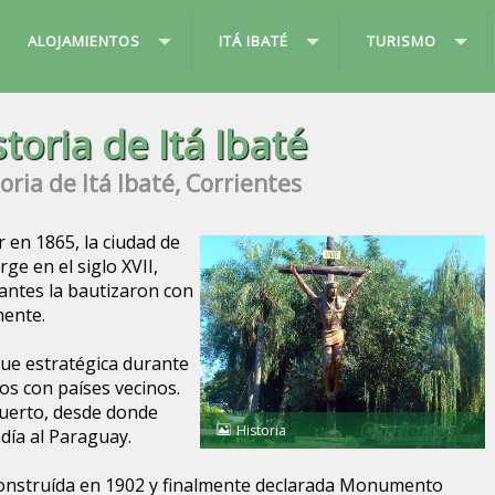
ALOJAMIENTOS
ITÁ IBATÉ
TURISMO
storia de Itá Ibaté
oria de Itá Ibaté, Corrientes
 en 1865, la ciudad de
rge en el siglo XVII,
antes la bautizaron con
mente.
fue estratégica durante
s con países vecinos.
puerto, desde donde
Historia
día al Paraguay.
e construída en 1902 y finalmente declarada Monumento