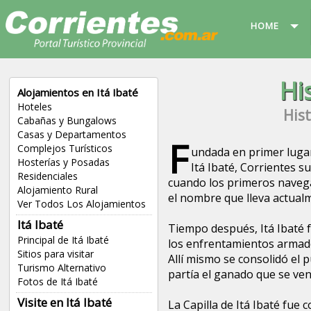
HOME
Hi
Alojamientos en Itá Ibaté
Hoteles
Hist
Cabañas y Bungalows
Casas y Departamentos
F
Complejos Turísticos
undada en primer lugar
Hosterías y Posadas
Itá Ibaté, Corrientes su
Residenciales
cuando los primeros naveg
Alojamiento Rural
el nombre que lleva actual
Ver Todos Los Alojamientos
Itá Ibaté
Tiempo después, Itá Ibaté 
Principal de Itá Ibaté
los enfrentamientos armado
Sitios para visitar
Allí mismo se consolidó el 
Turismo Alternativo
partía el ganado que se ven
Fotos de Itá Ibaté
Visite en Itá Ibaté
La Capilla de Itá Ibaté fu