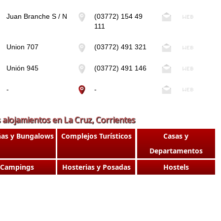
Juan Branche S / N
(03772) 154 49
111
Union 707
(03772) 491 321
Unión 945
(03772) 491 146
-
-
 alojamientos en La Cruz, Corrientes
as y Bungalows
Complejos Turísticos
Casas y
Departamentos
Campings
Hosterias y Posadas
Hostels