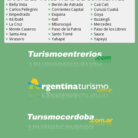
Bella Vista
Berón de Astrada
Caá Catí
Carlos Pellegrini
Corrientes Capital
Curuzú Cuatiá
Empedrado
Esquina
Goya
Itá Ibaté
Itatí
Ituzaingó
La Cruz
Mburucuyá
Mercedes
Monte Caseros
Paso de la Patria
Paso de los Libres
Santa Ana
Santo Tomé
Sauce
Virasoro
Yahapé
Yapeyú