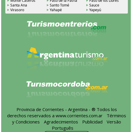
Monte Caseros
Paso de la Patria
Paso de los Libres
Santa Ana
Santo Tomé
Sauce
Virasoro
Yahapé
Yapeyú
Provincia de Corrientes - Argentina - ® Todos los
derechos reservados a
www.corrientes.com.ar
-
Términos
y Condiciones
-
Agradecimientos
-
Publicidad
-
Versão
Português