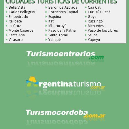
CIUDADES TURÍSTICAS DE CORRIENTES
Bella Vista
Berón de Astrada
Caá Catí
Carlos Pellegrini
Corrientes Capital
Curuzú Cuatiá
Empedrado
Esquina
Goya
Itá Ibaté
Itatí
Ituzaingó
La Cruz
Mburucuyá
Mercedes
Monte Caseros
Paso de la Patria
Paso de los Libres
Santa Ana
Santo Tomé
Sauce
Virasoro
Yahapé
Yapeyú