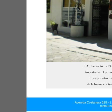
El Aljibe nació un 24
importante. Hoy que
hijos y nietos t
de la buena cocina 
Avenida Costanera 628 - Es
restaura