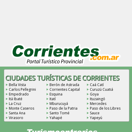
CIUDADES TURÍSTICAS DE CORRIENTES
Bella Vista
Berón de Astrada
Caá Catí
Carlos Pellegrini
Corrientes Capital
Curuzú Cuatiá
Empedrado
Esquina
Goya
Itá Ibaté
Itatí
Ituzaingó
La Cruz
Mburucuyá
Mercedes
Monte Caseros
Paso de la Patria
Paso de los Libres
Santa Ana
Santo Tomé
Sauce
Virasoro
Yahapé
Yapeyú