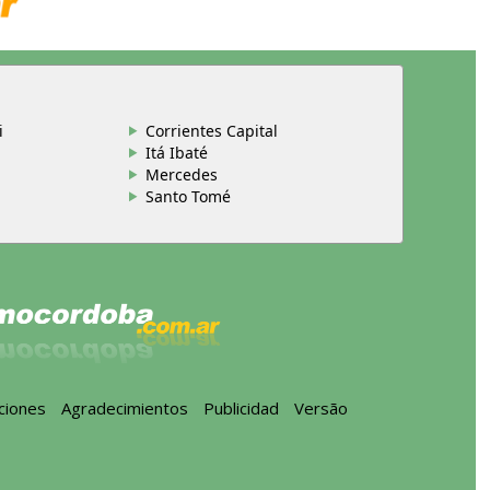
i
Corrientes Capital
Itá Ibaté
Mercedes
Santo Tomé
ciones
-
Agradecimientos
-
Publicidad
-
Versão