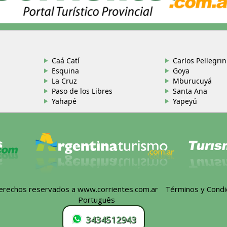
Caá Catí
Carlos Pellegrin
Esquina
Goya
La Cruz
Mburucuyá
Paso de los Libres
Santa Ana
Yahapé
Yapeyú
derechos reservados a
www.corrientes.com.ar
-
Términos y Condi
Português
3434512943