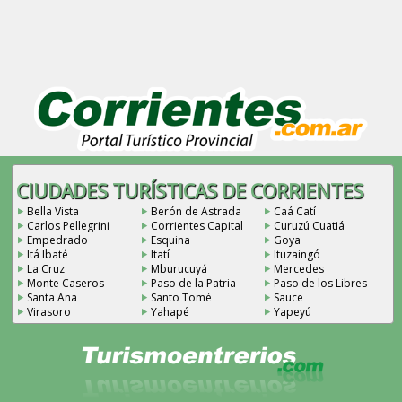
CIUDADES TURÍSTICAS DE CORRIENTES
Bella Vista
Berón de Astrada
Caá Catí
Carlos Pellegrini
Corrientes Capital
Curuzú Cuatiá
Empedrado
Esquina
Goya
Itá Ibaté
Itatí
Ituzaingó
La Cruz
Mburucuyá
Mercedes
Monte Caseros
Paso de la Patria
Paso de los Libres
Santa Ana
Santo Tomé
Sauce
Virasoro
Yahapé
Yapeyú