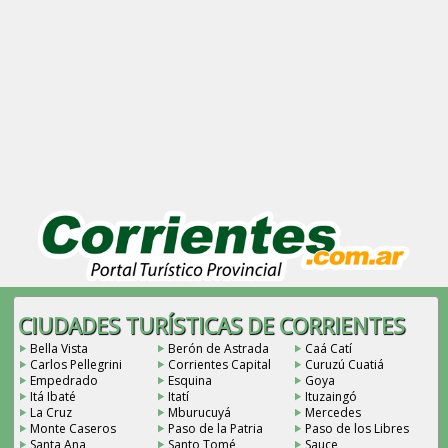
CIUDADES TURÍSTICAS DE CORRIENTES
Bella Vista
Berón de Astrada
Caá Catí
Carlos Pellegrini
Corrientes Capital
Curuzú Cuatiá
Empedrado
Esquina
Goya
Itá Ibaté
Itatí
Ituzaingó
La Cruz
Mburucuyá
Mercedes
Monte Caseros
Paso de la Patria
Paso de los Libres
Santa Ana
Santo Tomé
Sauce