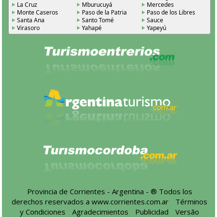
La Cruz
Mburucuyá
Mercedes
Monte Caseros
Paso de la Patria
Paso de los Libres
Santa Ana
Santo Tomé
Sauce
Virasoro
Yahapé
Yapeyú
Provincia de Corrientes - Argentina - ® Todos los
derechos reservados a
www.corrientes.com.ar
-
Términos
y Condiciones
-
Agradecimientos
-
Publicidad
-
Versão