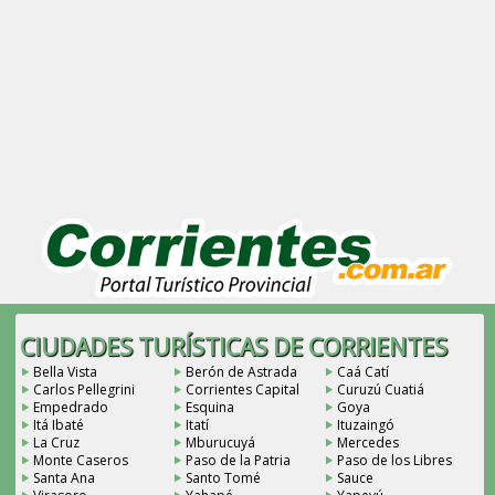
CIUDADES TURÍSTICAS DE CORRIENTES
Bella Vista
Berón de Astrada
Caá Catí
Carlos Pellegrini
Corrientes Capital
Curuzú Cuatiá
Empedrado
Esquina
Goya
Itá Ibaté
Itatí
Ituzaingó
La Cruz
Mburucuyá
Mercedes
Monte Caseros
Paso de la Patria
Paso de los Libres
Santa Ana
Santo Tomé
Sauce