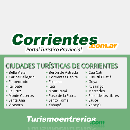
CIUDADES TURÍSTICAS DE CORRIENTES
Bella Vista
Berón de Astrada
Caá Catí
Carlos Pellegrini
Corrientes Capital
Curuzú Cuatiá
Empedrado
Esquina
Goya
Itá Ibaté
Itatí
Ituzaingó
La Cruz
Mburucuyá
Mercedes
Monte Caseros
Paso de la Patria
Paso de los Libres
Santa Ana
Santo Tomé
Sauce
Virasoro
Yahapé
Yapeyú