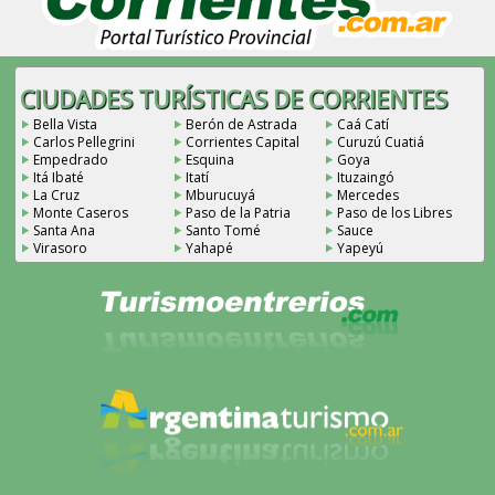
CIUDADES TURÍSTICAS DE CORRIENTES
Bella Vista
Berón de Astrada
Caá Catí
Carlos Pellegrini
Corrientes Capital
Curuzú Cuatiá
Empedrado
Esquina
Goya
Itá Ibaté
Itatí
Ituzaingó
La Cruz
Mburucuyá
Mercedes
Monte Caseros
Paso de la Patria
Paso de los Libres
Santa Ana
Santo Tomé
Sauce
Virasoro
Yahapé
Yapeyú