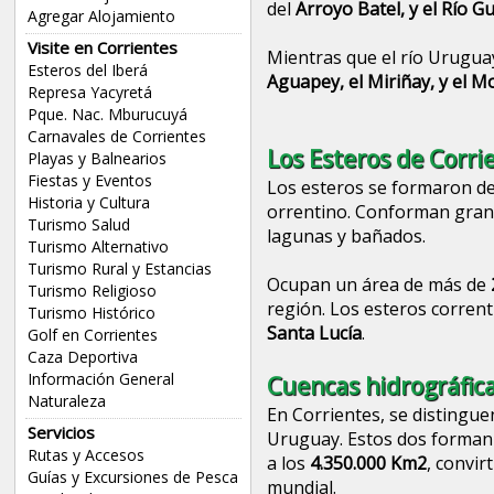
del
Arroyo Batel, y el Río G
Agregar Alojamiento
Visite en Corrientes
Mientras que el río Uruguay
Esteros del Iberá
Aguapey, el Miriñay, y el M
Represa Yacyretá
Pque. Nac. Mburucuyá
Carnavales de Corrientes
Los Esteros de Corri
Playas y Balnearios
Fiestas y Eventos
Los esteros se formaron de
Historia y Cultura
orrentino. Conforman gran
Turismo Salud
lagunas y bañados.
Turismo Alternativo
Turismo Rural y Estancias
Ocupan un área de más de
Turismo Religioso
región. Los esteros corren
Turismo Histórico
Santa Lucía
.
Golf en Corrientes
Caza Deportiva
Información General
Cuencas hidrográfica
Naturaleza
En Corrientes, se distingue
Servicios
Uruguay. Estos dos forman 
Rutas y Accesos
a los
4.350.000 Km2
, convir
Guías y Excursiones de Pesca
mundial.