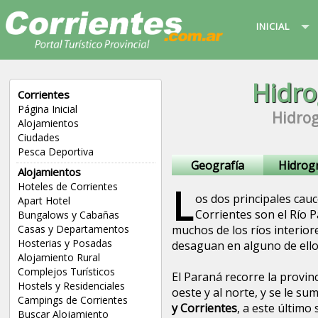
INICIAL
Hidro
Corrientes
Página Inicial
Hidrog
Alojamientos
Ciudades
Pesca Deportiva
Geografía
Hidrogr
Alojamientos
L
Hoteles de Corrientes
os dos principales cauc
Apart Hotel
Corrientes son el Río P
Bungalows y Cabañas
muchos de los ríos interiore
Casas y Departamentos
Hosterias y Posadas
desaguan en alguno de ello
Alojamiento Rural
Complejos Turísticos
El Paraná recorre la provinc
Hostels y Residenciales
oeste y al norte, y se le su
Campings de Corrientes
y Corrientes
, a este último
Buscar Alojamiento