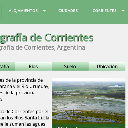
ALOJAMIENTOS
CIUDADES
CORRIENTES
grafía de Corrientes
rafía de Corrientes, Argentina
afía
Ríos
Suelo
Ubicación
es de la provincia de
araná y el Río Uruguay,
s de la provincia
s.
ia de Corrientes por el
man los
Ríos Santa Lucía
 se le suman las aguas