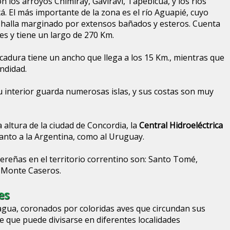
n los arroyos Chimiray, Gaviraví, Tapebicuá, y los ríos
. El más importante de la zona es el río Aguapié, cuyo
 halla marginado por extensos bañados y esteros. Cuenta
es y tiene un largo de 270 Km.
adura tiene un ancho que llega a los 15 Km., mientras que
ndidad.
su interior guarda numerosas islas, y sus costas son muy
a altura de la ciudad de Concordia, la
Central Hidroeléctrica
 tanto a la Argentina, como al Uruguay.
bereñas en el territorio correntino son: Santo Tomé,
y Monte Caseros.
es
agua, coronados por coloridas aves que circundan sus
e que puede divisarse en diferentes localidades