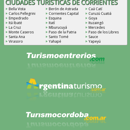
CIUDADES TURÍSTICAS DE CORRIENTES
Bella Vista
Berón de Astrada
Caá Catí
Carlos Pellegrini
Corrientes Capital
Curuzú Cuatiá
Empedrado
Esquina
Goya
Itá Ibaté
Itatí
Ituzaingó
La Cruz
Mburucuyá
Mercedes
Monte Caseros
Paso de la Patria
Paso de los Libres
Santa Ana
Santo Tomé
Sauce
Virasoro
Yahapé
Yapeyú