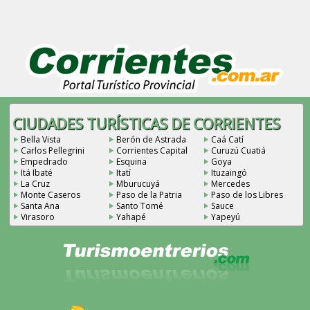
CIUDADES TURÍSTICAS DE CORRIENTES
Bella Vista
Berón de Astrada
Caá Catí
Carlos Pellegrini
Corrientes Capital
Curuzú Cuatiá
Empedrado
Esquina
Goya
Itá Ibaté
Itatí
Ituzaingó
La Cruz
Mburucuyá
Mercedes
Monte Caseros
Paso de la Patria
Paso de los Libres
Santa Ana
Santo Tomé
Sauce
Virasoro
Yahapé
Yapeyú