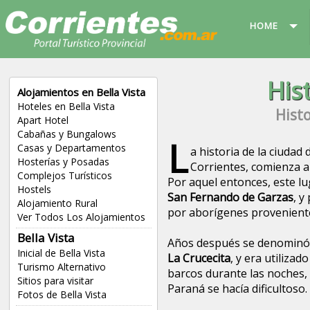
HOME
His
Alojamientos en Bella Vista
Hoteles en Bella Vista
Histo
Apart Hotel
Cabañas y Bungalows
L
Casas y Departamentos
a historia de la ciudad d
Hosterías y Posadas
Corrientes, comienza a
Complejos Turísticos
Por aquel entonces, este l
Hostels
San Fernando de Garzas
, y
Alojamiento Rural
por aborígenes provenient
Ver Todos Los Alojamientos
Bella Vista
Años después se denominó 
Inicial de Bella Vista
La Crucecita
, y era utilizad
Turismo Alternativo
barcos durante las noches,
Sitios para visitar
Paraná se hacía dificultoso.
Fotos de Bella Vista