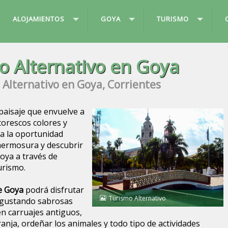
ALOJAMIENTOS
GOYA
TURISMO
o Alternativo en Goya
Alternativo en Goya, Corrientes
paisaje que envuelve a
torescos colores y
la la oportunidad
 hermosura y descubrir
Goya a través de
urismo.
e Goya
podrá disfrutar
Turismo Alternativo
degustando sabrosas
en carruajes antiguos,
ranja, ordeñar los animales y todo tipo de actividades