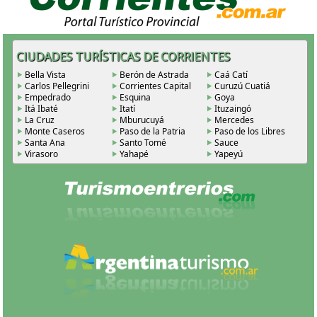
CIUDADES TURÍSTICAS DE CORRIENTES
Bella Vista
Berón de Astrada
Caá Catí
Carlos Pellegrini
Corrientes Capital
Curuzú Cuatiá
Empedrado
Esquina
Goya
Itá Ibaté
Itatí
Ituzaingó
La Cruz
Mburucuyá
Mercedes
Monte Caseros
Paso de la Patria
Paso de los Libres
Santa Ana
Santo Tomé
Sauce
Virasoro
Yahapé
Yapeyú