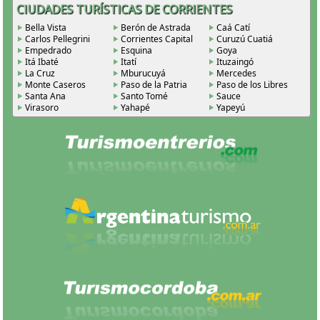
CIUDADES TURÍSTICAS DE CORRIENTES
Bella Vista
Berón de Astrada
Caá Catí
Carlos Pellegrini
Corrientes Capital
Curuzú Cuatiá
Empedrado
Esquina
Goya
Itá Ibaté
Itatí
Ituzaingó
La Cruz
Mburucuyá
Mercedes
Monte Caseros
Paso de la Patria
Paso de los Libres
Santa Ana
Santo Tomé
Sauce
Virasoro
Yahapé
Yapeyú