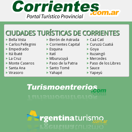
CIUDADES TURÍSTICAS DE CORRIENTES
Bella Vista
Berón de Astrada
Caá Catí
Carlos Pellegrini
Corrientes Capital
Curuzú Cuatiá
Empedrado
Esquina
Goya
Itá Ibaté
Itatí
Ituzaingó
La Cruz
Mburucuyá
Mercedes
Monte Caseros
Paso de la Patria
Paso de los Libres
Santa Ana
Santo Tomé
Sauce
Virasoro
Yahapé
Yapeyú