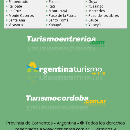
Empedrado
Esquina
Goya
Itá Ibaté
Itatí
Ituzaingó
La Cruz
Mburucuyá
Mercedes
Monte Caseros
Paso de la Patria
Paso de los Libres
Santa Ana
Santo Tomé
Sauce
Virasoro
Yahapé
Yapeyú
Provincia de Corrientes - Argentina - ® Todos los derechos
reservados a
www.corrientes.com.ar
-
Términos y