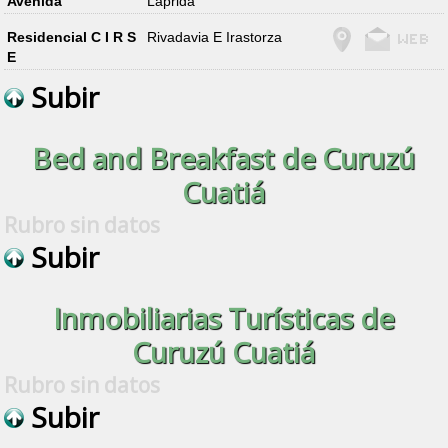
Avenida
Laprida
Residencial C I R S
Rivadavia E Irastorza
E
Subir
Bed and Breakfast de Curuzú
Cuatiá
Rubro sin datos
Subir
Inmobiliarias Turísticas de
Curuzú Cuatiá
Rubro sin datos
Subir