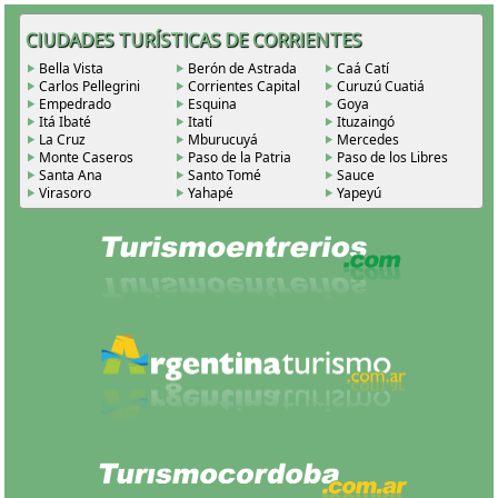
CIUDADES TURÍSTICAS DE CORRIENTES
Bella Vista
Berón de Astrada
Caá Catí
Carlos Pellegrini
Corrientes Capital
Curuzú Cuatiá
Empedrado
Esquina
Goya
Itá Ibaté
Itatí
Ituzaingó
La Cruz
Mburucuyá
Mercedes
Monte Caseros
Paso de la Patria
Paso de los Libres
Santa Ana
Santo Tomé
Sauce
Virasoro
Yahapé
Yapeyú