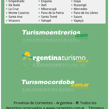
Empedrado
Esquina
Goya
Itá Ibaté
Itatí
Ituzaingó
La Cruz
Mburucuyá
Mercedes
Monte Caseros
Paso de la Patria
Paso de los Libres
Santa Ana
Santo Tomé
Sauce
Virasoro
Yahapé
Yapeyú
Provincia de Corrientes - Argentina - ® Todos los
derechos reservados a
www.corrientes.com.ar
-
Términos