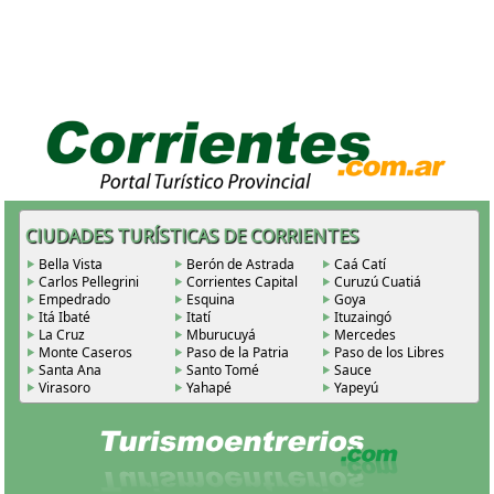
CIUDADES TURÍSTICAS DE CORRIENTES
Bella Vista
Berón de Astrada
Caá Catí
Carlos Pellegrini
Corrientes Capital
Curuzú Cuatiá
Empedrado
Esquina
Goya
Itá Ibaté
Itatí
Ituzaingó
La Cruz
Mburucuyá
Mercedes
Monte Caseros
Paso de la Patria
Paso de los Libres
Santa Ana
Santo Tomé
Sauce
Virasoro
Yahapé
Yapeyú