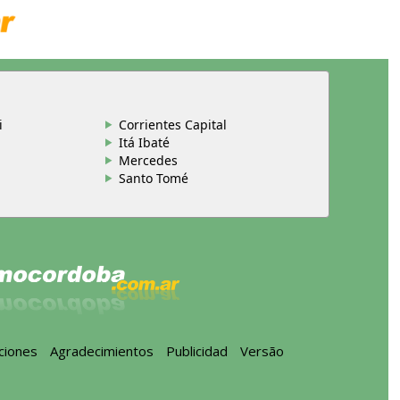
i
Corrientes Capital
Itá Ibaté
Mercedes
Santo Tomé
ciones
-
Agradecimientos
-
Publicidad
-
Versão