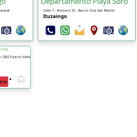
gó
Departamento Playa Soro
Paraná
Calle 7 - Número 32 - Barrio Gral San Martín
Ituzaingo
eros
o 1282 Puerto Valle
ine