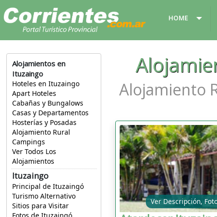
HOME
Alojamie
Alojamientos en
Ituzaingo
Alojamiento R
Hoteles en Ituzaingo
Apart Hoteles
Cabañas y Bungalows
Casas y Departamentos
Hosterías y Posadas
Alojamiento Rural
Campings
Ver Todos Los
Alojamientos
Ituzaingo
Principal de Ituzaingó
Turismo Alternativo
Ver Descripción, Fot
Sitios para Visitar
Fotos de Ituzaingó