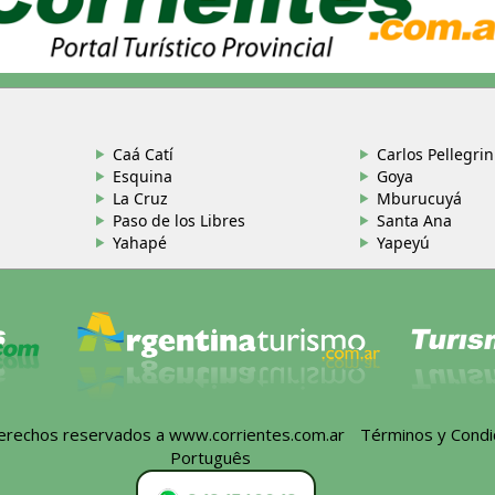
Caá Catí
Carlos Pellegrin
Esquina
Goya
La Cruz
Mburucuyá
Paso de los Libres
Santa Ana
Yahapé
Yapeyú
derechos reservados a
www.corrientes.com.ar
-
Términos y Condi
Português