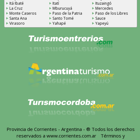
Itá Ibaté
Itatí
Ituzaingó
La Cruz
Mburucuyá
Mercedes
Monte Caseros
Paso de la Patria
Paso de los Libres
Santa Ana
Santo Tomé
Sauce
Virasoro
Yahapé
Yapeyú
Provincia de Corrientes - Argentina - ® Todos los derechos
reservados a
www.corrientes.com.ar
-
Términos y