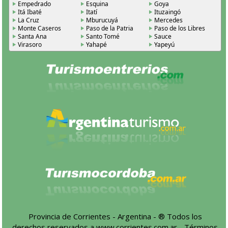
Empedrado
Esquina
Goya
Itá Ibaté
Itatí
Ituzaingó
La Cruz
Mburucuyá
Mercedes
Monte Caseros
Paso de la Patria
Paso de los Libres
Santa Ana
Santo Tomé
Sauce
Virasoro
Yahapé
Yapeyú
Provincia de Corrientes - Argentina - ® Todos los
derechos reservados a
www.corrientes.com.ar
-
Términos