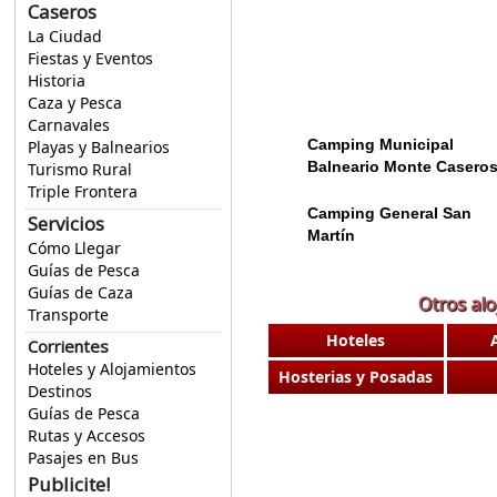
Caseros
La Ciudad
Fiestas y Eventos
Historia
Caza y Pesca
Carnavales
Camping Municipal
Playas y Balnearios
Balneario Monte Casero
Turismo Rural
Triple Frontera
Camping General San
Servicios
Martín
Cómo Llegar
Guías de Pesca
Guías de Caza
Otros al
Transporte
Hoteles
Corrientes
Hoteles y Alojamientos
Hosterias y Posadas
Destinos
Guías de Pesca
Rutas y Accesos
Pasajes en Bus
Publicite!