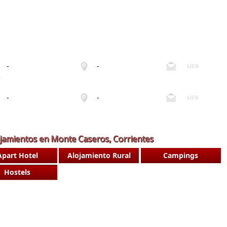
-
-
s
-
-
ojamientos en Monte Caseros, Corrientes
Apart Hotel
Alojamiento Rural
Campings
Hostels