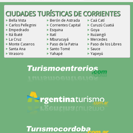
CIUDADES TURÍSTICAS DE CORRIENTES
Bella Vista
Berón de Astrada
Caá Catí
Carlos Pellegrini
Corrientes Capital
Curuzú Cuatiá
Empedrado
Esquina
Goya
Itá Ibaté
Itatí
Ituzaingó
La Cruz
Mburucuyá
Mercedes
Monte Caseros
Paso de la Patria
Paso de los Libres
Santa Ana
Santo Tomé
Sauce
Virasoro
Yahapé
Yapeyú