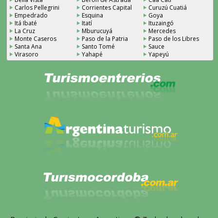
Carlos Pellegrini
Corrientes Capital
Curuzú Cuatiá
Empedrado
Esquina
Goya
Itá Ibaté
Itatí
Ituzaingó
La Cruz
Mburucuyá
Mercedes
Monte Caseros
Paso de la Patria
Paso de los Libres
Santa Ana
Santo Tomé
Sauce
Virasoro
Yahapé
Yapeyú