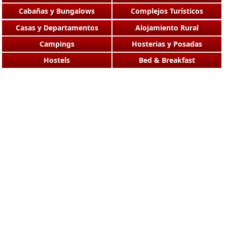
Cabañas y Bungalows
Complejos Turísticos
Casas y Departamentos
Alojamiento Rural
Campings
Hosterias y Posadas
Hostels
Bed & Breakfast