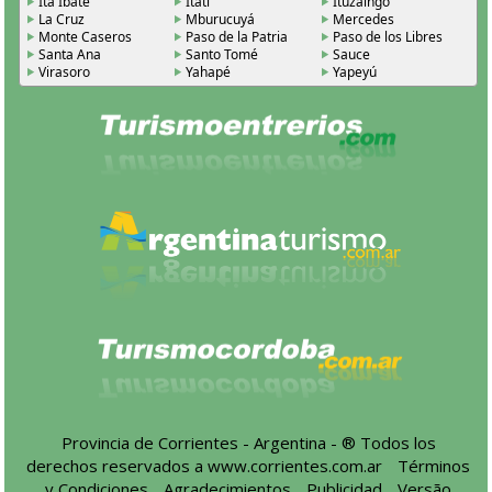
Itá Ibaté
Itatí
Ituzaingó
La Cruz
Mburucuyá
Mercedes
Monte Caseros
Paso de la Patria
Paso de los Libres
Santa Ana
Santo Tomé
Sauce
Virasoro
Yahapé
Yapeyú
Provincia de Corrientes - Argentina - ® Todos los
derechos reservados a
www.corrientes.com.ar
-
Términos
y Condiciones
-
Agradecimientos
-
Publicidad
-
Versão