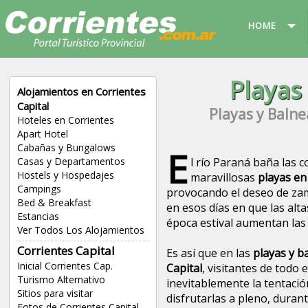
HOME
Playas
Alojamientos en Corrientes
Capital
Playas y Balne
Hoteles en Corrientes
Apart Hotel
Cabañas y Bungalows
E
Casas y Departamentos
l río Paraná baña las c
Hostels y Hospedajes
maravillosas
playas en
Campings
provocando el deseo de zam
Bed & Breakfast
en esos días en que las alt
Estancias
época estival aumentan las
Ver Todos Los Alojamientos
Corrientes Capital
Es así que en las
playas y b
Inicial Corrientes Cap.
Capital
, visitantes de todo 
Turismo Alternativo
inevitablemente la tentació
Sitios para visitar
disfrutarlas a pleno, durant
Fotos de Corrientes Capital