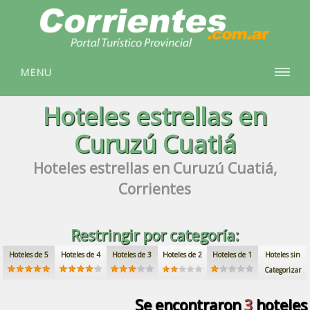
MENU
Hoteles
estrellas
en
Curuzú Cuatiá
Hoteles
estrellas
en Curuzú Cuatiá,
Corrientes
Restringir por categoría:
Hoteles de 5
Hoteles de 4
Hoteles de 3
Hoteles de 2
Hoteles de 1
Hoteles sin
Categorizar
Se encontraron
3
hoteles