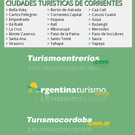
CIUDADES TURÍSTICAS DE CORRIENTES
Bella Vista
Berón de Astrada
Caá Catí
Carlos Pellegrini
Corrientes Capital
Curuzú Cuatiá
Empedrado
Esquina
Goya
Itá Ibaté
Itatí
Ituzaingó
La Cruz
Mburucuyá
Mercedes
Monte Caseros
Paso de la Patria
Paso de los Libres
Santa Ana
Santo Tomé
Sauce
Virasoro
Yahapé
Yapeyú