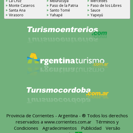
La Cruz
Mburucuyá
Mercedes
Monte Caseros
Paso de la Patria
Paso de los Libres
Santa Ana
Santo Tomé
Sauce
Virasoro
Yahapé
Yapeyú
Provincia de Corrientes - Argentina - ® Todos los derechos
reservados a
www.corrientes.com.ar
-
Términos y
Condiciones
-
Agradecimientos
-
Publicidad
-
Versão