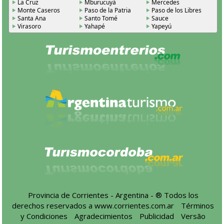
La Cruz
Mburucuyá
Mercedes
Monte Caseros
Paso de la Patria
Paso de los Libres
Santa Ana
Santo Tomé
Sauce
Virasoro
Yahapé
Yapeyú
Provincia de Corrientes - Argentina - ® Todos los
derechos reservados a
www.corrientes.com.ar
-
Términos
y Condiciones
-
Agradecimientos
-
Publicidad
-
Versão