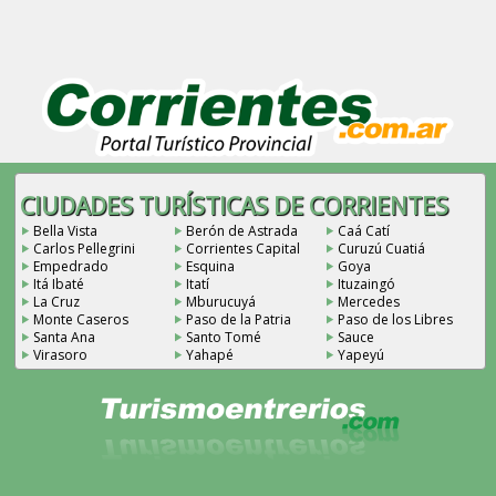
CIUDADES TURÍSTICAS DE CORRIENTES
Bella Vista
Berón de Astrada
Caá Catí
Carlos Pellegrini
Corrientes Capital
Curuzú Cuatiá
Empedrado
Esquina
Goya
Itá Ibaté
Itatí
Ituzaingó
La Cruz
Mburucuyá
Mercedes
Monte Caseros
Paso de la Patria
Paso de los Libres
Santa Ana
Santo Tomé
Sauce
Virasoro
Yahapé
Yapeyú