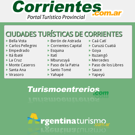
CIUDADES TURÍSTICAS DE CORRIENTES
Bella Vista
Berón de Astrada
Caá Catí
Carlos Pellegrini
Corrientes Capital
Curuzú Cuatiá
Empedrado
Esquina
Goya
Itá Ibaté
Itatí
Ituzaingó
La Cruz
Mburucuyá
Mercedes
Monte Caseros
Paso de la Patria
Paso de los Libres
Santa Ana
Santo Tomé
Sauce
Virasoro
Yahapé
Yapeyú