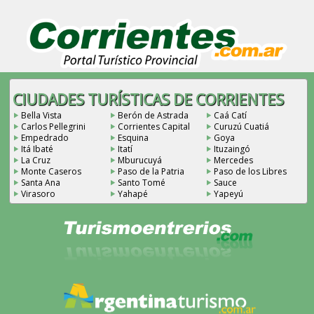
CIUDADES TURÍSTICAS DE CORRIENTES
Bella Vista
Berón de Astrada
Caá Catí
Carlos Pellegrini
Corrientes Capital
Curuzú Cuatiá
Empedrado
Esquina
Goya
Itá Ibaté
Itatí
Ituzaingó
La Cruz
Mburucuyá
Mercedes
Monte Caseros
Paso de la Patria
Paso de los Libres
Santa Ana
Santo Tomé
Sauce
Virasoro
Yahapé
Yapeyú