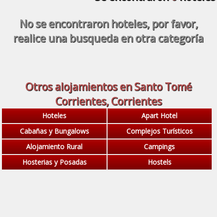
No se encontraron hoteles, por favor,
realice una busqueda en otra categoría
Otros alojamientos en Santo Tomé
Corrientes, Corrientes
Hoteles
Apart Hotel
Cabañas y Bungalows
Complejos Turísticos
Alojamiento Rural
Campings
Hosterias y Posadas
Hostels